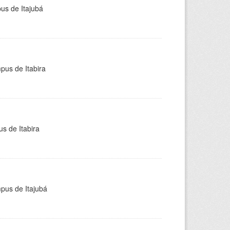
pus de Itajubá
pus de Itabira
s de Itabira
mpus de Itajubá