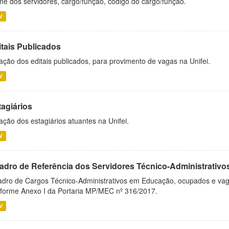
e dos servidores, cargo/função, código do cargo/função.
V
itais Publicados
ação dos editais publicados, para provimento de vagas na Unifei.
V
tagiários
ação dos estagiários atuantes na Unifei.
V
adro de Referência dos Servidores Técnico-Administrati
dro de Cargos Técnico-Administrativos em Educação, ocupados e vagos 
forme Anexo I da Portaria MP/MEC nº 316/2017.
V