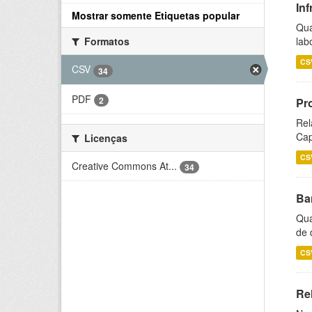
Inf
Mostrar somente Etiquetas popular
Qua
lab
Formatos
CS
CSV
34
PDF
2
Pr
Rel
Cap
Licenças
CS
Creative Commons At...
34
Ba
Qua
de 
CS
Rel