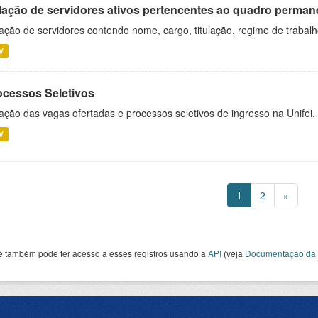
lação de servidores ativos pertencentes ao quadro permane
ação de servidores contendo nome, cargo, titulação, regime de trabal
V
ocessos Seletivos
ação das vagas ofertadas e processos seletivos de ingresso na Unifei.
V
1
2
»
ê também pode ter acesso a esses registros usando a
API
(veja
Documentação da 