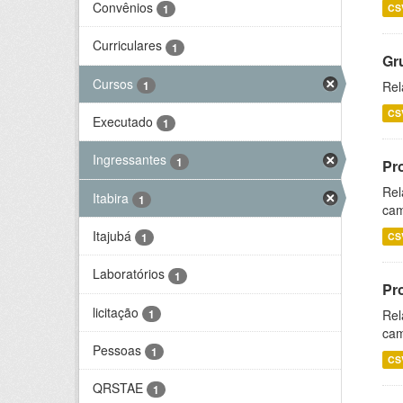
Convênios
CS
1
Curriculares
1
Gr
Cursos
1
Rel
CS
Executado
1
Ingressantes
1
Pr
Rel
Itabira
1
cam
Itajubá
CS
1
Laboratórios
1
Pr
licitação
1
Rel
cam
Pessoas
1
CS
QRSTAE
1