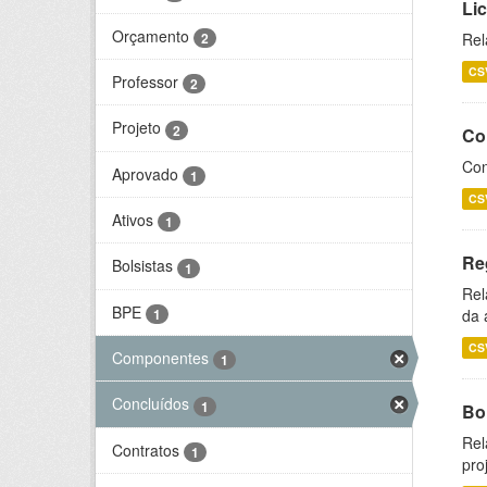
Li
Orçamento
2
Rel
CS
Professor
2
Projeto
2
Co
Con
Aprovado
1
CS
Ativos
1
Re
Bolsistas
1
Rel
BPE
1
da 
CS
Componentes
1
Concluídos
1
Bol
Rel
Contratos
1
pro