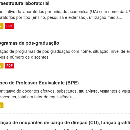
raestrutura laboratorial
ntitativo de laboratórios por unidade acadêmica (UA) com nome da U
oratórios por tipo (ensino, pesquisa e extensão), utilização média...
V
PDF
ogramas de pós-graduação
ação de programas de pós-graduação com nome, situação, nível de ens
es e número de discentes.
V
PDF
nco de Professor Equivalente (BPE)
ntitativo de docentes efetivos, substitutos, titular-livre, visitantes e vi
docentes, total em fator de equivalência,...
V
ação de ocupantes de cargo de direção (CD), função gratifi