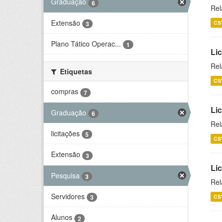
Graduação
6
Rel
Extensão
CS
3
Plano Tático Operac...
1
Lic
Rel
Etiquetas
CS
compras
7
Lic
Graduação
6
Rel
licitações
5
CS
Extensão
3
Li
Pesquisa
3
Rel
Servidores
CS
3
Alunos
2