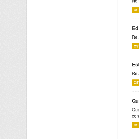
Nom
CS
Ed
Rel
CS
Es
Rel
CS
Qu
Qua
con
CS