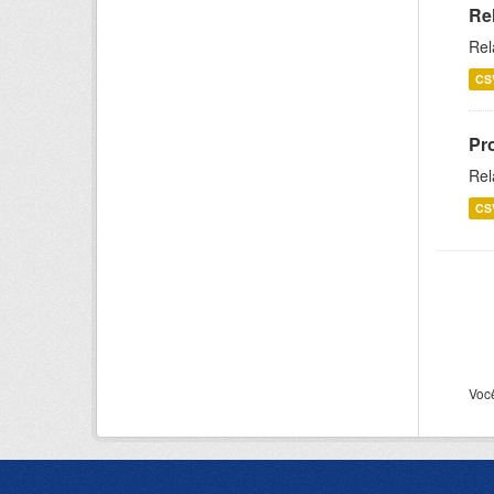
Re
Rel
CS
Pr
Rel
CS
Voc