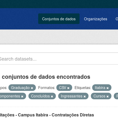
Conjuntos de dados
Organizações
G
 conjuntos de dados encontrados
pos:
Graduação
Formatos:
CSV
Etiquetas:
Itabira
omponentes
Concluídos
Ingressantes
Cursos
itações - Campus Itabira - Contratações Diretas