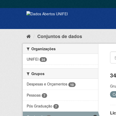
Conjuntos de dados
Organizações
UNIFEI
34
Grupos
34
Despesas e Orçamentos
10
Gru
C
Pessoas
7
Pós Graduação
7
Lic