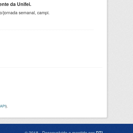
nte da Unifei.
ho/jornada semanal, campi.
API
).
© 2018 - Desenvolvido e mantido por
DTI