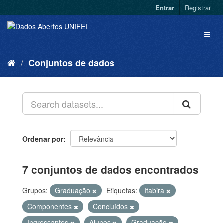
Entrar
Registrar
Conjuntos de dados
Ordenar por
7 conjuntos de dados encontrados
Grupos:
Graduação
Etiquetas:
Itabira
Componentes
Concluídos
Ingressantes
Alunos
Graduação