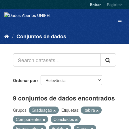
Entrar
Registrar
Conjuntos de dados
Ordenar por
9 conjuntos de dados encontrados
Grupos:
Graduação
Etiquetas:
Itabira
Componentes
Concluídos
Ingressantes
Projeto
Cursos