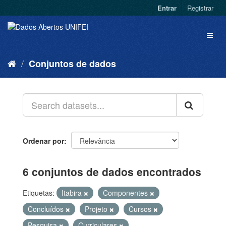
Entrar
Registrar
Conjuntos de dados
Ordenar por
6 conjuntos de dados encontrados
Etiquetas:
Itabira
Componentes
Concluídos
Projeto
Cursos
Pesquisa
Curriculares