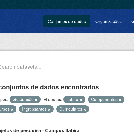
Conjuntos de dados
Organizações
G
conjuntos de dados encontrados
pos:
Graduação
Etiquetas:
Itabira
Componentes
ursos
Ingressantes
Curriculares
ojetos de pesquisa - Campus Itabira