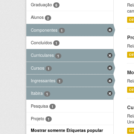
Graduação
Rel
6
cam
Alunos
2
CS
Componentes
1
Pr
Concluídos
1
Rel
Curriculares
CS
1
Cursos
1
Mo
Ingressantes
Rel
1
CS
Itabira
1
Pesquisa
1
Cu
Rel
Projeto
1
Uni
Mostrar somente Etiquetas popular
CS