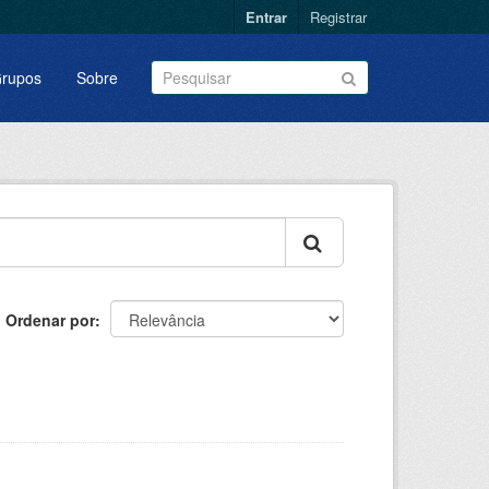
Entrar
Registrar
rupos
Sobre
Ordenar por