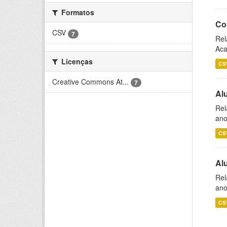
Formatos
Co
CSV
7
Rel
Aca
Licenças
CS
Creative Commons At...
7
Al
Rel
ano
CS
Al
Rel
ano
CS