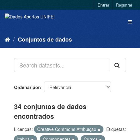
Entrar
Registrar
Conjuntos de dados
Ordenar por
34 conjuntos de dados
encontrados
Licenças:
Creative Commons Atribuição
Etiquetas:
Itabira
Componentes
Cursos