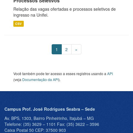
Processos Seletivos
Relação das vagas ofertadas e processos seletivos de
ingresso na Unifei.
CSV
1
2
»
Você também pode ter acesso a esses registros usando a
API
(veja
Documentação da API
).
Campus Prof. José Rodrigues Seabra – Sede
Av. BPS, 1303, Bairro Pinheirinho, Itajubá – MG
Telefone: (35) 3629 – 1101 Fax: (35) 3622 – 3596
Caixa Postal 50 CEP: 37500 903