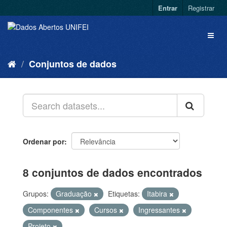
Entrar
Registrar
Conjuntos de dados
Ordenar por
8 conjuntos de dados encontrados
Grupos:
Graduação
Etiquetas:
Itabira
Componentes
Cursos
Ingressantes
Projeto