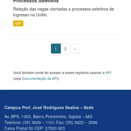
Processos Seletivos
Relação das vagas ofertadas e processos seletivos de
ingresso na Unifei.
CSV
1
2
»
Você também pode ter acesso a esses registros usando a
API
(veja
Documentação da API
).
Campus Prof. José Rodrigues Seabra – Sede
Av. BPS, 1303, Bairro Pinheirinho, Itajubá – MG
Telefone: (35) 3629 – 1101 Fax: (35) 3622 – 3596
Caixa Postal 50 CEP: 37500 903