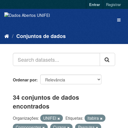
Entrar
Registrar
Conjuntos de dados
Ordenar por
34 conjuntos de dados
encontrados
Organizações:
UNIFEI
Etiquetas:
Itabira
Componentes
Cursos
Pesquisa