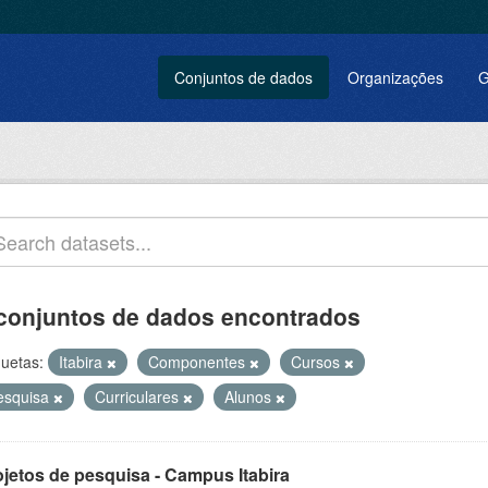
Conjuntos de dados
Organizações
G
conjuntos de dados encontrados
quetas:
Itabira
Componentes
Cursos
esquisa
Curriculares
Alunos
ojetos de pesquisa - Campus Itabira