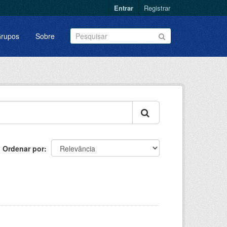
Entrar
Registrar
rupos
Sobre
Ordenar por