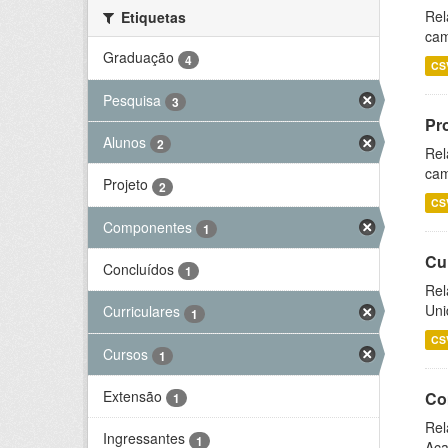
Rel
Etiquetas
cam
Graduação
4
CS
Pesquisa
3
Pr
Alunos
2
Rel
cam
Projeto
2
CS
Componentes
1
Cu
Concluídos
1
Rel
Uni
Curriculares
1
CS
Cursos
1
Extensão
Co
1
Rel
Ingressantes
1
Aca