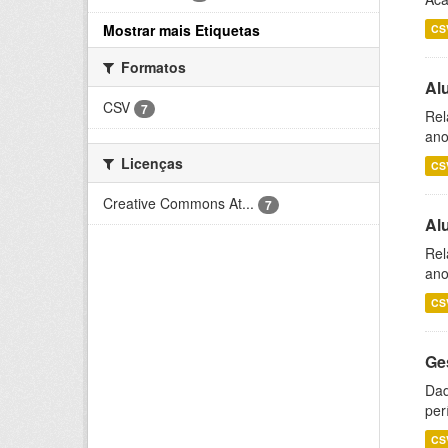
Mostrar mais Etiquetas
CS
Formatos
Al
CSV
7
Rel
ano
Licenças
CS
Creative Commons At...
7
Al
Rel
ano
CS
Ge
Dad
per
CS