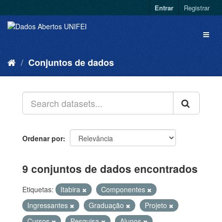
Entrar
Registrar
Conjuntos de dados
Ordenar por
9 conjuntos de dados encontrados
Etiquetas:
Itabira
Componentes
Ingressantes
Graduação
Projeto
Cursos
Pesquisa
Alunos