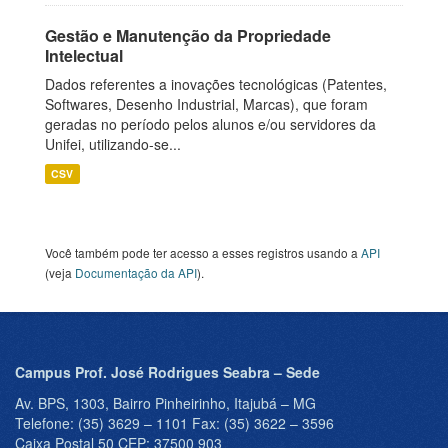
Gestão e Manutenção da Propriedade
Intelectual
Dados referentes a inovações tecnológicas (Patentes,
Softwares, Desenho Industrial, Marcas), que foram
geradas no período pelos alunos e/ou servidores da
Unifei, utilizando-se...
CSV
Você também pode ter acesso a esses registros usando a
API
(veja
Documentação da API
).
Campus Prof. José Rodrigues Seabra – Sede
Av. BPS, 1303, Bairro Pinheirinho, Itajubá – MG
Telefone: (35) 3629 – 1101 Fax: (35) 3622 – 3596
Caixa Postal 50 CEP: 37500 903