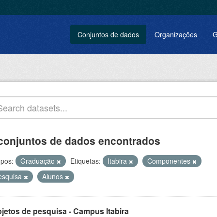
Conjuntos de dados
Organizações
G
conjuntos de dados encontrados
pos:
Graduação
Etiquetas:
Itabira
Componentes
esquisa
Alunos
ojetos de pesquisa - Campus Itabira