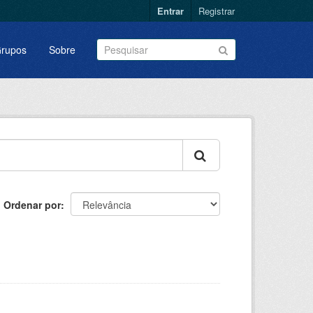
Entrar
Registrar
rupos
Sobre
Ordenar por