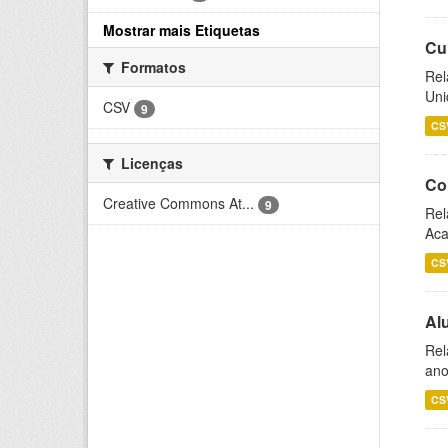
Mostrar mais Etiquetas
Cu
Formatos
Rel
Uni
CSV
9
CS
Licenças
Co
Creative Commons At...
9
Rel
Aca
CS
Al
Rel
ano
CS