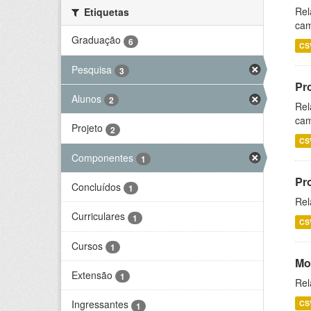
Rel
Etiquetas
cam
Graduação
6
CS
Pesquisa
3
Pr
Alunos
2
Rel
cam
Projeto
2
CS
Componentes
1
Pr
Concluídos
1
Rel
Curriculares
1
CS
Cursos
1
Mo
Extensão
1
Rel
Ingressantes
CS
1