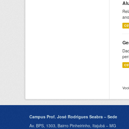
Al
Rel
ano
CS
Ge
Dad
per
CS
Voc
Campus Prof. José Rodrigues Seabra – Sede
Av. BPS, 1303, Bairro Pinheirinho, Itajubá – MG