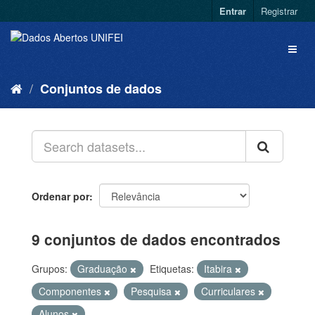
Entrar
Registrar
Conjuntos de dados
Ordenar por
9 conjuntos de dados encontrados
Grupos:
Graduação
Etiquetas:
Itabira
Componentes
Pesquisa
Curriculares
Alunos