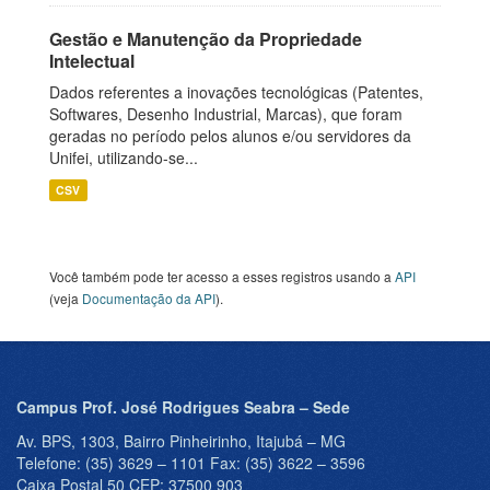
Gestão e Manutenção da Propriedade
Intelectual
Dados referentes a inovações tecnológicas (Patentes,
Softwares, Desenho Industrial, Marcas), que foram
geradas no período pelos alunos e/ou servidores da
Unifei, utilizando-se...
CSV
Você também pode ter acesso a esses registros usando a
API
(veja
Documentação da API
).
Campus Prof. José Rodrigues Seabra – Sede
Av. BPS, 1303, Bairro Pinheirinho, Itajubá – MG
Telefone: (35) 3629 – 1101 Fax: (35) 3622 – 3596
Caixa Postal 50 CEP: 37500 903