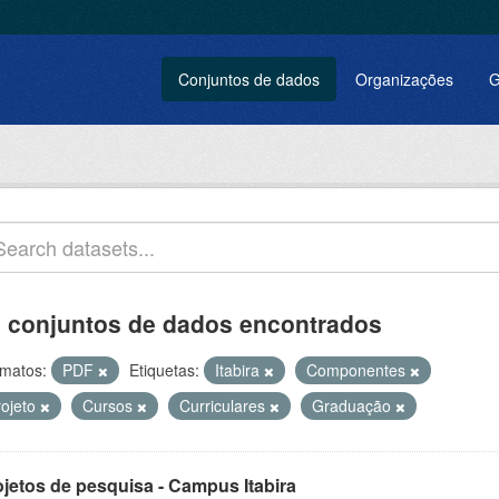
Conjuntos de dados
Organizações
G
 conjuntos de dados encontrados
matos:
PDF
Etiquetas:
Itabira
Componentes
rojeto
Cursos
Curriculares
Graduação
ojetos de pesquisa - Campus Itabira