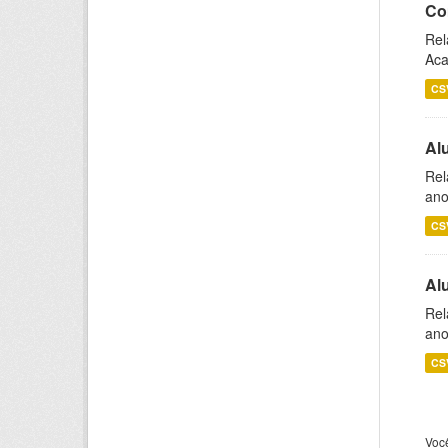
Co
Rel
Aca
CS
Al
Rel
ano
CS
Al
Rel
ano
CS
Voc