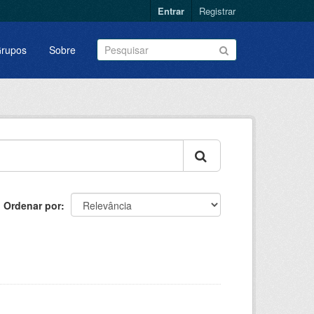
Entrar
Registrar
rupos
Sobre
Ordenar por