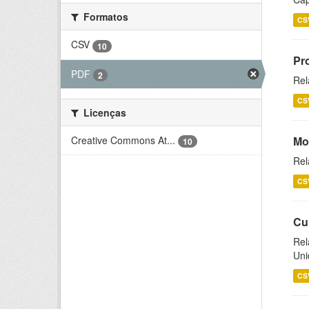
Formatos
CS
CSV
10
Pr
PDF
2
Rel
CS
Licenças
Creative Commons At...
Mo
10
Rel
CS
Cu
Rel
Uni
CS