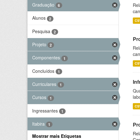
Graduação
Rel
6
cam
Alunos
2
CS
Pesquisa
2
Pr
Projeto
2
Rel
cam
Componentes
1
CS
Concluídos
1
Inf
Curriculares
1
Qua
lab
Cursos
1
CS
Ingressantes
1
Itabira
Pr
1
Rel
Mostrar mais Etiquetas
Cap