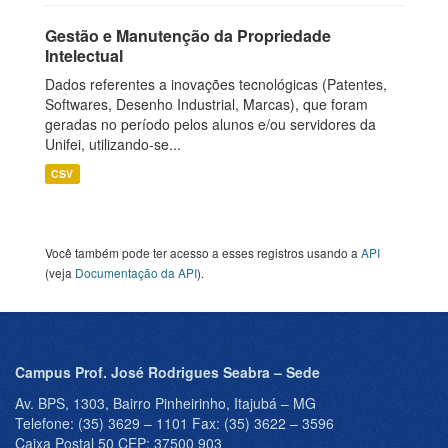
Gestão e Manutenção da Propriedade
Intelectual
Dados referentes a inovações tecnológicas (Patentes,
Softwares, Desenho Industrial, Marcas), que foram
geradas no período pelos alunos e/ou servidores da
Unifei, utilizando-se...
CSV
Você também pode ter acesso a esses registros usando a
API
(veja
Documentação da API
).
Campus Prof. José Rodrigues Seabra – Sede
Av. BPS, 1303, Bairro Pinheirinho, Itajubá – MG
Telefone: (35) 3629 – 1101 Fax: (35) 3622 – 3596
Caixa Postal 50 CEP: 37500 903