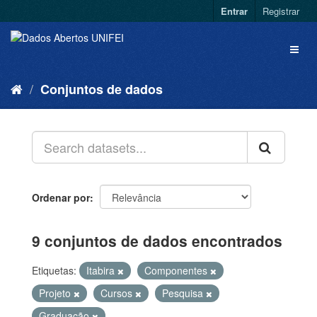
Entrar
Registrar
Conjuntos de dados
Ordenar por
9 conjuntos de dados encontrados
Etiquetas:
Itabira
Componentes
Projeto
Cursos
Pesquisa
Graduação