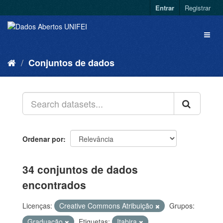
Entrar
Registrar
Conjuntos de dados
Ordenar por
34 conjuntos de dados
encontrados
Licenças:
Creative Commons Atribuição
Grupos:
Graduação
Etiquetas:
Itabira