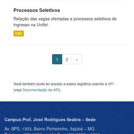
Processos Seletivos
Relação das vagas ofertadas e processos seletivos de
ingresso na Unifei.
CSV
1
2
»
Você também pode ter acesso a esses registros usando a
API
(veja
Documentação da API
).
Campus Prof. José Rodrigues Seabra – Sede
Av. BPS, 1303, Bairro Pinheirinho, Itajubá – MG