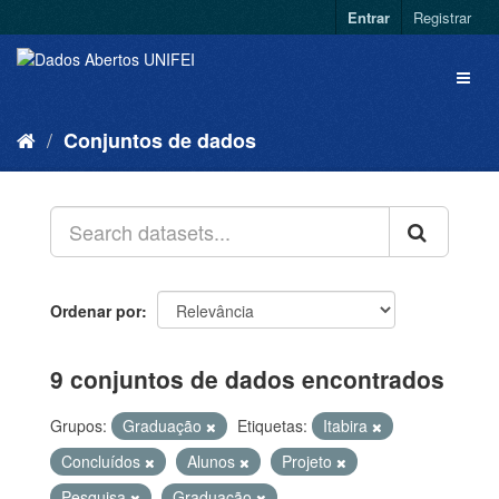
Entrar
Registrar
Conjuntos de dados
Ordenar por
9 conjuntos de dados encontrados
Grupos:
Graduação
Etiquetas:
Itabira
Concluídos
Alunos
Projeto
Pesquisa
Graduação