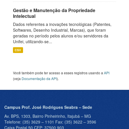
Gestão e Manutenção da Propriedade
Intelectual
Dados referentes a inovações tecnológicas (Patentes,
Softwares, Desenho Industrial, Marcas), que foram
geradas no período pelos alunos e/ou servidores da
Unifei, utilizando-se...
CSV
Você também pode ter acesso a esses registros usando a
API
(veja
Documentação da API
).
Campus Prof. José Rodrigues Seabra – Sede
Av. BPS, 1303, Bairro Pinheirinho, Itajubá – MG
Telefone: (35) 3629 – 1101 Fax: (35) 3622 – 3596
Caixa Postal 50 CEP: 37500 903