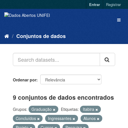
Entrar
Registrar
Conjuntos de dados
Ordenar por
9 conjuntos de dados encontrados
Grupos:
Graduação
Etiquetas:
Itabira
Concluídos
Ingressantes
Alunos
Projeto
Cursos
Pesquisa