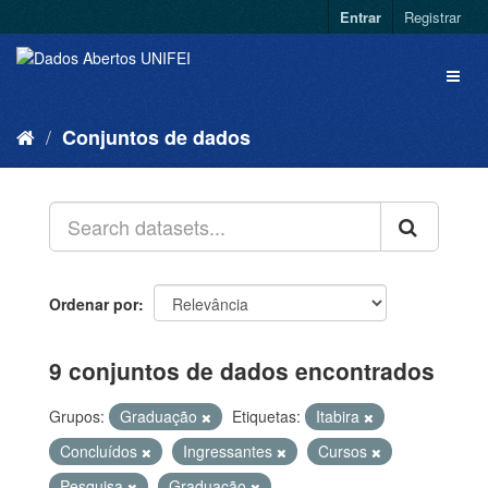
Entrar
Registrar
Conjuntos de dados
Ordenar por
9 conjuntos de dados encontrados
Grupos:
Graduação
Etiquetas:
Itabira
Concluídos
Ingressantes
Cursos
Pesquisa
Graduação