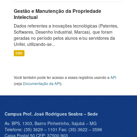
Gestão e Manutenção da Propriedade
Intelectual
Dados referentes a inovações tecnológicas (Patentes,
Softwares, Desenho Industrial, Marcas), que foram
geradas no período pelos alunos e/ou servidores da
Unifei, utilizando-se...
CSV
Você também pode ter acesso a esses registros usando a
API
(veja
Documentação da API
).
Campus Prof. José Rodrigues Seabra – Sede
Av. BPS, 1303, Bairro Pinheirinho, Itajubá – MG
Telefone: (35) 3629 – 1101 Fax: (35) 3622 – 3596
Caixa Postal 50 CEP: 37500 903