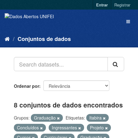
Entrar
Registrar
Conjuntos de dados
Ordenar por
8 conjuntos de dados encontrados
Grupos:
Graduação
Etiquetas:
Itabira
Concluídos
Ingressantes
Projeto
Cursos
Curriculares
Graduação