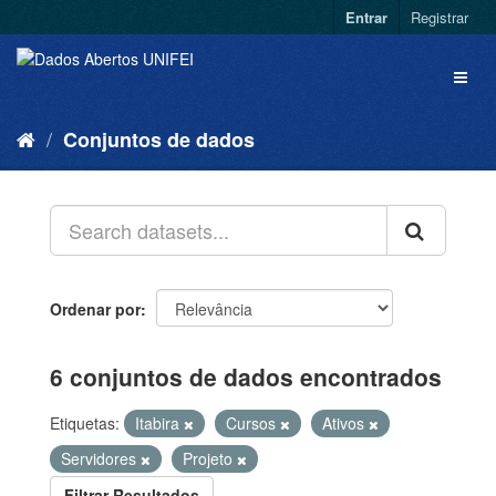
Entrar
Registrar
Conjuntos de dados
Ordenar por
6 conjuntos de dados encontrados
Etiquetas:
Itabira
Cursos
Ativos
Servidores
Projeto
Filtrar Resultados