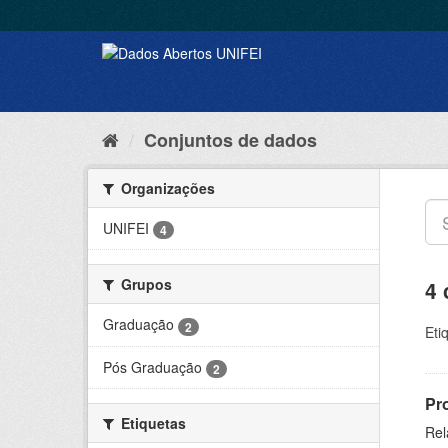
Conjuntos de dados
Organizações
UNIFEI
4
Grupos
4 
Graduação
2
Eti
Pós Graduação
2
Pr
Etiquetas
Rel