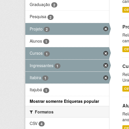
cam
Graduação
2
CS
Pesquisa
2
Pr
Projeto
2
Rel
cam
Alunos
1
CS
Cursos
1
Ingressantes
Cu
1
Rel
Itabira
1
Uni
CS
Itajubá
1
Mostrar somente Etiquetas popular
Al
Formatos
Rel
ano
CSV
4
CS