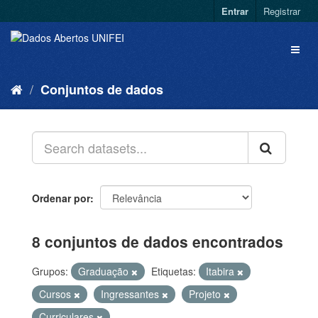
Entrar
Registrar
Conjuntos de dados
Ordenar por
8 conjuntos de dados encontrados
Grupos:
Graduação
Etiquetas:
Itabira
Cursos
Ingressantes
Projeto
Curriculares