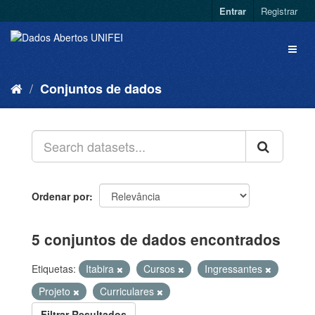
Entrar
Registrar
Conjuntos de dados
Ordenar por
5 conjuntos de dados encontrados
Etiquetas:
Itabira
Cursos
Ingressantes
Projeto
Curriculares
Filtrar Resultados