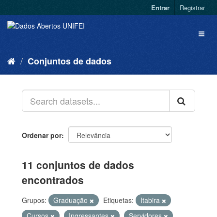
Entrar
Registrar
Conjuntos de dados
Ordenar por
11 conjuntos de dados
encontrados
Grupos:
Graduação
Etiquetas:
Itabira
Cursos
Ingressantes
Servidores