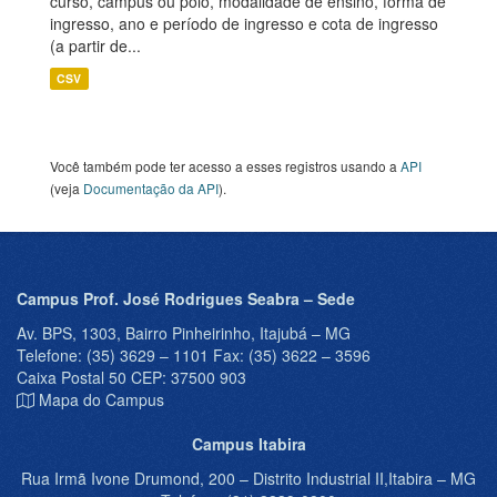
curso, campus ou polo, modalidade de ensino, forma de
ingresso, ano e período de ingresso e cota de ingresso
(a partir de...
CSV
Você também pode ter acesso a esses registros usando a
API
(veja
Documentação da API
).
Campus Prof. José Rodrigues Seabra – Sede
Av. BPS, 1303, Bairro Pinheirinho, Itajubá – MG
Telefone: (35) 3629 – 1101 Fax: (35) 3622 – 3596
Caixa Postal 50 CEP: 37500 903
Mapa do Campus
Campus Itabira
Rua Irmã Ivone Drumond, 200 – Distrito Industrial II,Itabira – MG