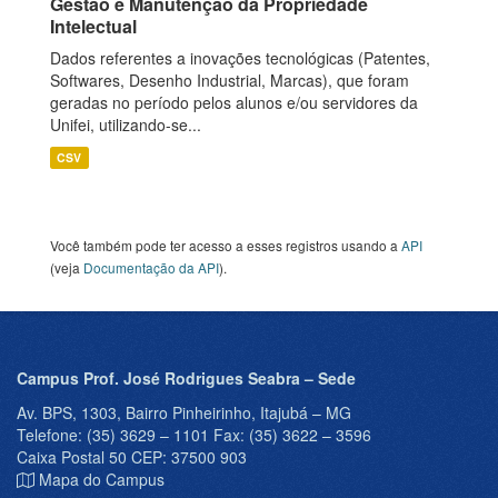
Gestão e Manutenção da Propriedade
Intelectual
Dados referentes a inovações tecnológicas (Patentes,
Softwares, Desenho Industrial, Marcas), que foram
geradas no período pelos alunos e/ou servidores da
Unifei, utilizando-se...
CSV
Você também pode ter acesso a esses registros usando a
API
(veja
Documentação da API
).
Campus Prof. José Rodrigues Seabra – Sede
Av. BPS, 1303, Bairro Pinheirinho, Itajubá – MG
Telefone: (35) 3629 – 1101 Fax: (35) 3622 – 3596
Caixa Postal 50 CEP: 37500 903
Mapa do Campus