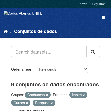
Entrar
Registrar
Conjuntos de dados
Ordenar por
9 conjuntos de dados encontrados
Grupos:
Graduação
Etiquetas:
Itabira
Cursos
Pesquisa
Filtrar Resultados