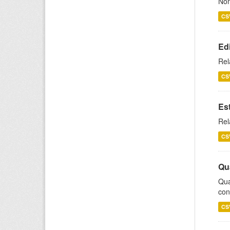
Nom
CS
Ed
Rel
CS
Es
Rel
CS
Qu
Qua
con
CS