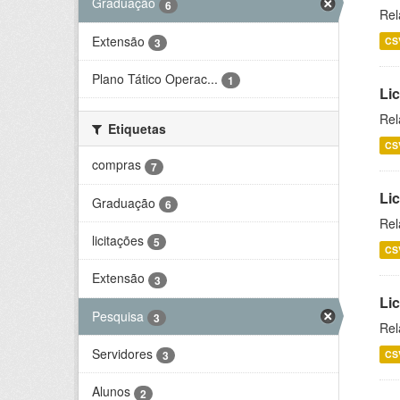
Graduação
6
Rel
Extensão
CS
3
Plano Tático Operac...
1
Lic
Rel
Etiquetas
CS
compras
7
Lic
Graduação
6
Rel
licitações
5
CS
Extensão
3
Li
Pesquisa
3
Rel
Servidores
CS
3
Alunos
2