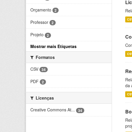
Li
Orçamento
2
Rel
CS
Professor
2
Projeto
2
Co
Con
Mostrar mais Etiquetas
CS
Formatos
CSV
34
Re
Rel
PDF
2
da 
CS
Licenças
Creative Commons At...
34
Bol
Rel
pro