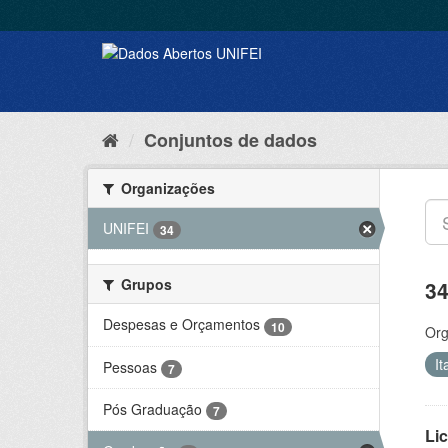
Conjuntos de dados
Organizações
UNIFEI
34
Grupos
34
Despesas e Orçamentos
10
Org
It
Pessoas
7
Pós Graduação
7
Lic