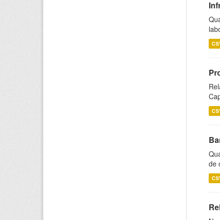
Inf
Qua
lab
CS
Pr
Rel
Cap
CS
Ba
Qua
de 
CS
Rel