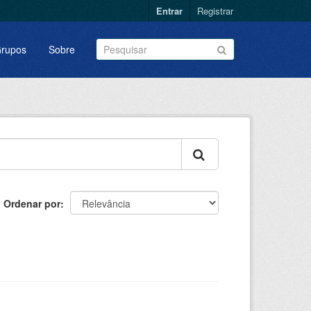
Entrar
Registrar
rupos
Sobre
Ordenar por