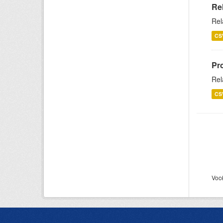
Re
Rel
CS
Pr
Rel
CS
Voc