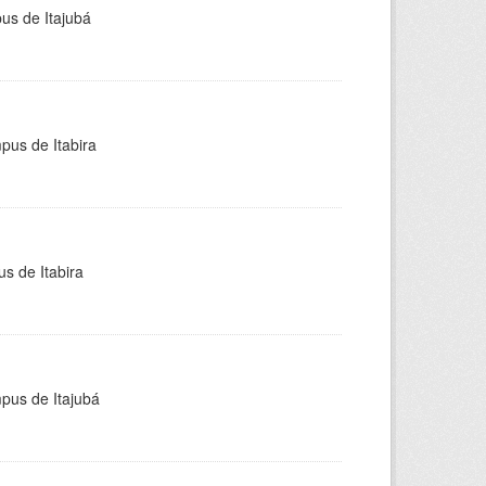
pus de Itajubá
pus de Itabira
s de Itabira
mpus de Itajubá