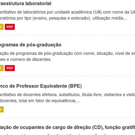
raestrutura laboratorial
ntitativo de laboratórios por unidade acadêmica (UA) com nome da U
oratórios por tipo (ensino, pesquisa e extensão), utilização média...
V
PDF
ogramas de pós-graduação
ação de programas de pós-graduação com nome, situação, nível de ens
es e número de discentes.
V
PDF
nco de Professor Equivalente (BPE)
ntitativo de docentes efetivos, substitutos, titular-livre, visitantes e vi
docentes, total em fator de equivalência,...
V
ação de ocupantes de cargo de direção (CD), função gratifi