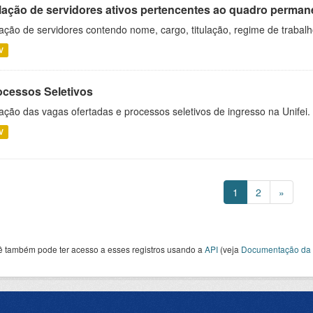
lação de servidores ativos pertencentes ao quadro permane
ação de servidores contendo nome, cargo, titulação, regime de trabal
V
ocessos Seletivos
ação das vagas ofertadas e processos seletivos de ingresso na Unifei.
V
1
2
»
ê também pode ter acesso a esses registros usando a
API
(veja
Documentação da 