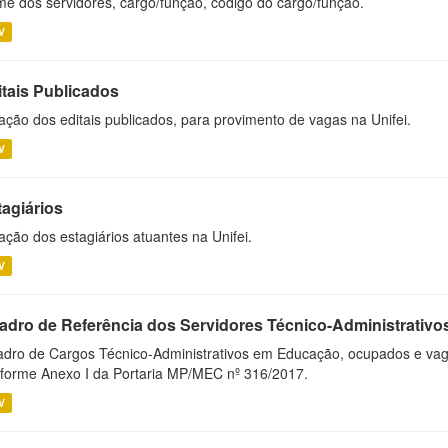
e dos servidores, cargo/função, código do cargo/função.
V
itais Publicados
ação dos editais publicados, para provimento de vagas na Unifei.
V
tagiários
ação dos estagiários atuantes na Unifei.
V
adro de Referência dos Servidores Técnico-Administrati
dro de Cargos Técnico-Administrativos em Educação, ocupados e vagos 
forme Anexo I da Portaria MP/MEC nº 316/2017.
V