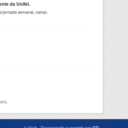
nte da Unifei.
ho/jornada semanal, campi.
API
).
© 2018 - Desenvolvido e mantido por
DTI