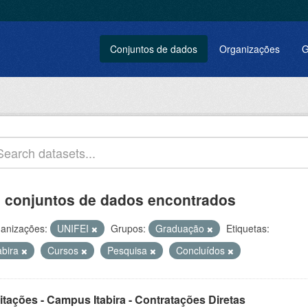
Conjuntos de dados
Organizações
G
 conjuntos de dados encontrados
anizações:
UNIFEI
Grupos:
Graduação
Etiquetas:
abira
Cursos
Pesquisa
Concluídos
itações - Campus Itabira - Contratações Diretas