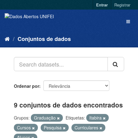
Entrar
Registrar
Conjuntos de dados
Ordenar por
9 conjuntos de dados encontrados
Grupos:
Graduação
Etiquetas:
Itabira
Cursos
Pesquisa
Curriculares
Alunos