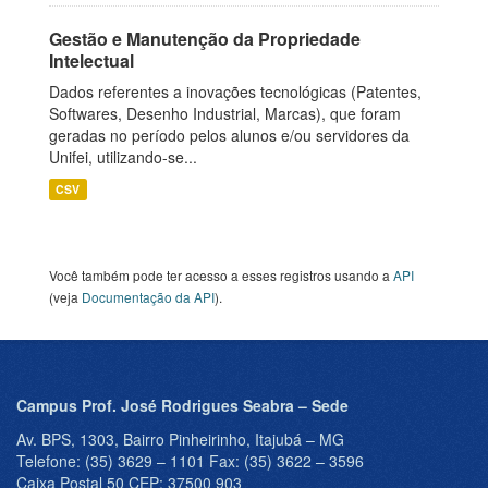
Gestão e Manutenção da Propriedade
Intelectual
Dados referentes a inovações tecnológicas (Patentes,
Softwares, Desenho Industrial, Marcas), que foram
geradas no período pelos alunos e/ou servidores da
Unifei, utilizando-se...
CSV
Você também pode ter acesso a esses registros usando a
API
(veja
Documentação da API
).
Campus Prof. José Rodrigues Seabra – Sede
Av. BPS, 1303, Bairro Pinheirinho, Itajubá – MG
Telefone: (35) 3629 – 1101 Fax: (35) 3622 – 3596
Caixa Postal 50 CEP: 37500 903