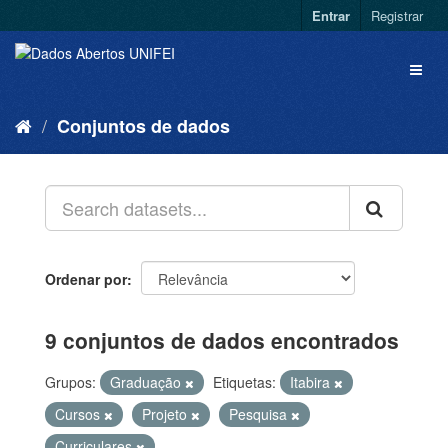
Entrar
Registrar
Conjuntos de dados
Ordenar por
9 conjuntos de dados encontrados
Grupos:
Graduação
Etiquetas:
Itabira
Cursos
Projeto
Pesquisa
Curriculares