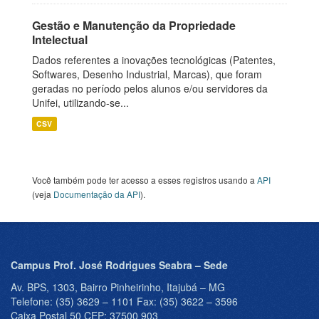
Gestão e Manutenção da Propriedade
Intelectual
Dados referentes a inovações tecnológicas (Patentes,
Softwares, Desenho Industrial, Marcas), que foram
geradas no período pelos alunos e/ou servidores da
Unifei, utilizando-se...
CSV
Você também pode ter acesso a esses registros usando a
API
(veja
Documentação da API
).
Campus Prof. José Rodrigues Seabra – Sede
Av. BPS, 1303, Bairro Pinheirinho, Itajubá – MG
Telefone: (35) 3629 – 1101 Fax: (35) 3622 – 3596
Caixa Postal 50 CEP: 37500 903