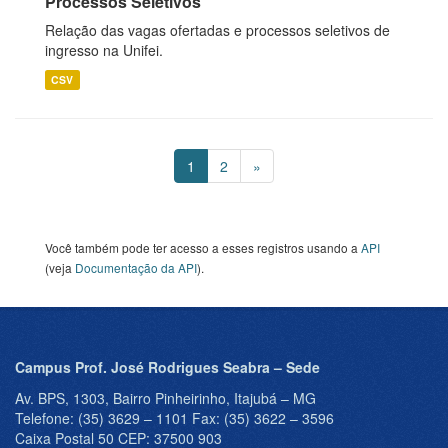
Processos Seletivos
Relação das vagas ofertadas e processos seletivos de
ingresso na Unifei.
CSV
1
2
»
Você também pode ter acesso a esses registros usando a
API
(veja
Documentação da API
).
Campus Prof. José Rodrigues Seabra – Sede
Av. BPS, 1303, Bairro Pinheirinho, Itajubá – MG
Telefone: (35) 3629 – 1101 Fax: (35) 3622 – 3596
Caixa Postal 50 CEP: 37500 903