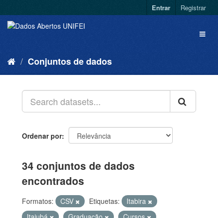
Entrar
Registrar
Conjuntos de dados
Ordenar por
34 conjuntos de dados
encontrados
Formatos:
CSV
Etiquetas:
Itabira
Itajubá
Graduação
Cursos