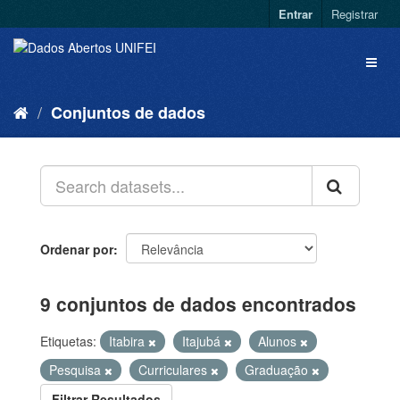
Entrar
Registrar
Conjuntos de dados
Ordenar por
9 conjuntos de dados encontrados
Etiquetas:
Itabira
Itajubá
Alunos
Pesquisa
Curriculares
Graduação
Filtrar Resultados