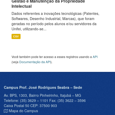
Gestão e Manutenção da Propriedade
Intelectual
Dados referentes a inovações tecnológicas (Patentes,
Softwares, Desenho Industrial, Marcas), que foram
geradas no período pelos alunos e/ou servidores da
Unifei, utilizando-se...
CSV
Você também pode ter acesso a esses registros usando a
API
(veja
Documentação da API
).
Campus Prof. José Rodrigues Seabra – Sede
Av. BPS, 1303, Bairro Pinheirinho, Itajubá – MG
Telefone: (35) 3629 – 1101 Fax: (35) 3622 – 3596
Caixa Postal 50 CEP: 37500 903
Mapa do Campus