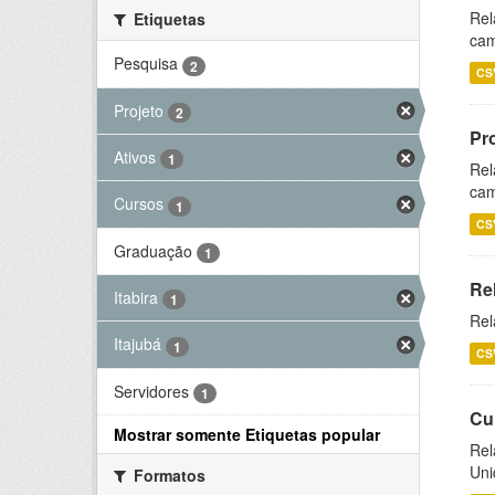
Rel
Etiquetas
cam
Pesquisa
2
CS
Projeto
2
Pr
Ativos
1
Rel
cam
Cursos
1
CS
Graduação
1
Re
Itabira
1
Rel
Itajubá
1
CS
Servidores
1
Cu
Mostrar somente Etiquetas popular
Rel
Uni
Formatos