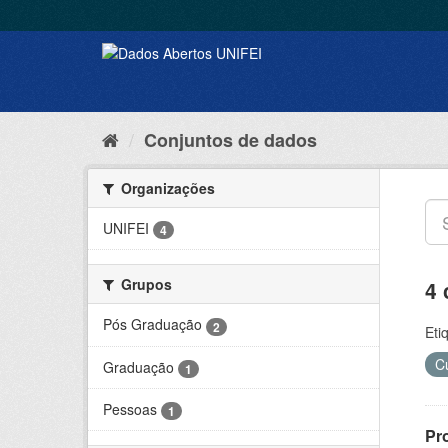
Conjuntos de dados
Organizações
UNIFEI
4
Grupos
4 
Pós Graduação
2
Eti
C
Graduação
1
Pessoas
1
Pr