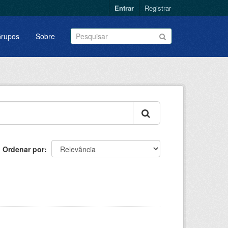
Entrar
Registrar
rupos
Sobre
Ordenar por