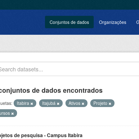
Conjuntos de dados
Organizações
G
conjuntos de dados encontrados
quetas:
Itabira
Itajubá
Ativos
Projeto
ursos
ojetos de pesquisa - Campus Itabira