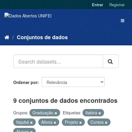
Entrar
Registrar
Conjuntos de dados
Ordenar por
9 conjuntos de dados encontrados
Grupos:
Graduação
Etiquetas:
Itabira
Itajubá
Ativos
Projeto
Cursos
Alunos