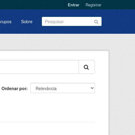
Entrar
Registrar
rupos
Sobre
Ordenar por