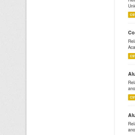
Uni
CS
Co
Rel
Aca
CS
Al
Rel
ano
CS
Al
Rel
ano