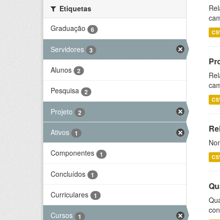
Rel
Etiquetas
cam
Graduação
6
CS
Servidores
3
Pr
Alunos
2
Rel
cam
Pesquisa
2
CS
Projeto
2
Rel
Ativos
1
Nom
Componentes
1
CS
Concluídos
1
Qu
Curriculares
1
Qua
con
Cursos
1