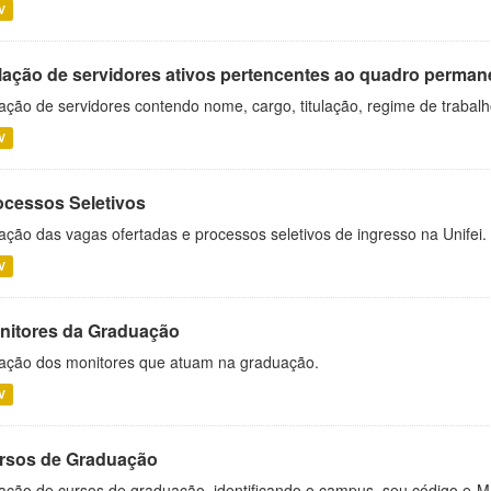
V
lação de servidores ativos pertencentes ao quadro permane
ação de servidores contendo nome, cargo, titulação, regime de trabal
V
ocessos Seletivos
ação das vagas ofertadas e processos seletivos de ingresso na Unifei.
V
nitores da Graduação
ação dos monitores que atuam na graduação.
V
rsos de Graduação
ação de cursos de graduação, identificando o campus, seu código e-M