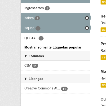
CS
Ingressantes
1
Re
Itabira
1
Rel
Itajubá
1
CS
QRSTAE
1
Pr
Mostrar somente Etiquetas popular
Rel
Formatos
CS
CSV
11
Mo
Rel
Licenças
CS
Creative Commons At...
11
Cu
Rel