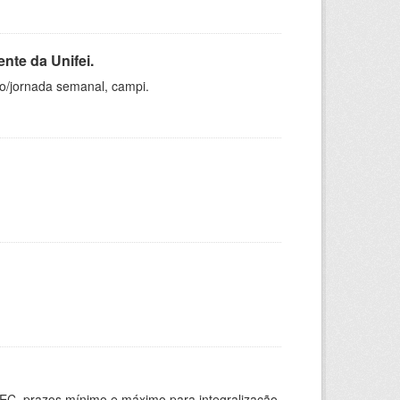
nte da Unifei.
ho/jornada semanal, campi.
EC, prazos mínimo e máximo para integralização,