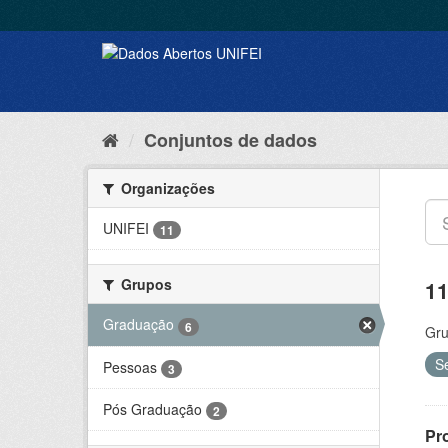
Conjuntos de dados
Organizações
UNIFEI
11
Grupos
11
Graduação
6
Gru
S
Pessoas
3
Pós Graduação
2
Pr