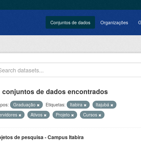
Conjuntos de dados
Organizações
G
 conjuntos de dados encontrados
pos:
Graduação
Etiquetas:
Itabira
Itajubá
ervidores
Ativos
Projeto
Cursos
ojetos de pesquisa - Campus Itabira