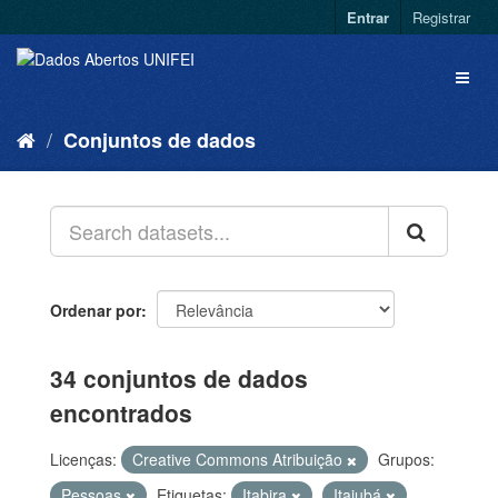
Entrar
Registrar
Conjuntos de dados
Ordenar por
34 conjuntos de dados
encontrados
Licenças:
Creative Commons Atribuição
Grupos:
Pessoas
Etiquetas:
Itabira
Itajubá