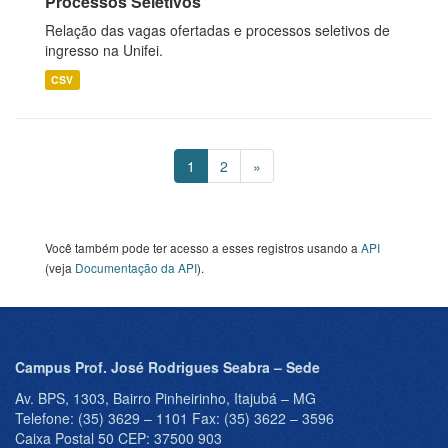
Processos Seletivos
Relação das vagas ofertadas e processos seletivos de
ingresso na Unifei.
CSV
1
2
»
Você também pode ter acesso a esses registros usando a
API
(veja
Documentação da API
).
Campus Prof. José Rodrigues Seabra – Sede
Av. BPS, 1303, Bairro Pinheirinho, Itajubá – MG
Telefone: (35) 3629 – 1101 Fax: (35) 3622 – 3596
Caixa Postal 50 CEP: 37500 903