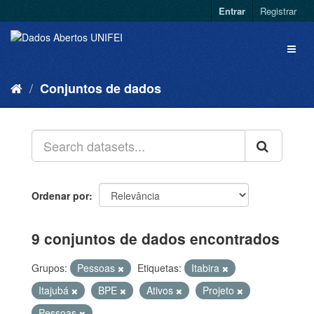
Entrar
Registrar
Conjuntos de dados
Ordenar por
9 conjuntos de dados encontrados
Grupos:
Pessoas
Etiquetas:
Itabira
Itajubá
BPE
Ativos
Projeto
Pessoas