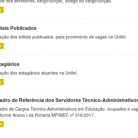
e dos servidores, cargo/função, código do cargo/função.
V
itais Publicados
ação dos editais publicados, para provimento de vagas na Unifei.
V
tagiários
ação dos estagiários atuantes na Unifei.
V
adro de Referência dos Servidores Técnico-Administrati
dro de Cargos Técnico-Administrativos em Educação, ocupados e vagos 
forme Anexo I da Portaria MP/MEC nº 316/2017.
V