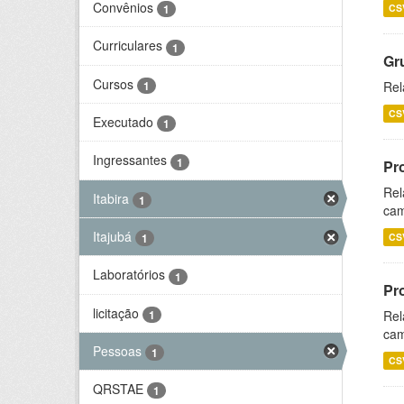
Convênios
CS
1
Curriculares
1
Gr
Cursos
1
Rel
CS
Executado
1
Ingressantes
1
Pr
Rel
Itabira
1
cam
Itajubá
CS
1
Laboratórios
1
Pr
licitação
1
Rel
cam
Pessoas
1
CS
QRSTAE
1