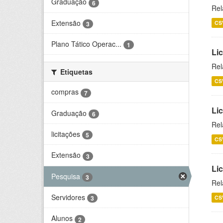
Graduação
6
Rel
Extensão
CS
3
Plano Tático Operac...
1
Lic
Rel
Etiquetas
CS
compras
7
Lic
Graduação
6
Rel
licitações
5
CS
Extensão
3
Li
Pesquisa
3
Rel
Servidores
CS
3
Alunos
2