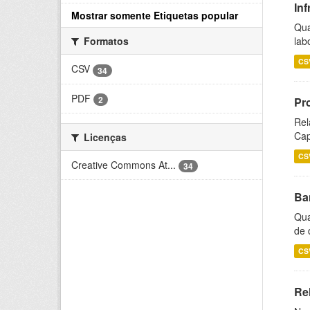
Inf
Mostrar somente Etiquetas popular
Qua
lab
Formatos
CS
CSV
34
PDF
2
Pr
Rel
Cap
Licenças
CS
Creative Commons At...
34
Ba
Qua
de 
CS
Rel