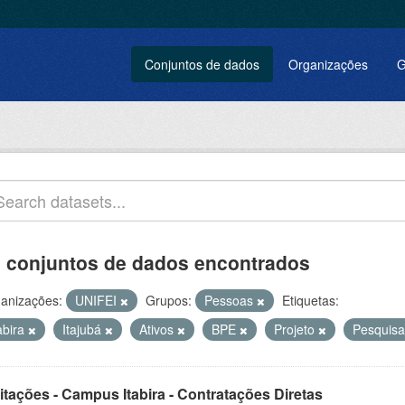
Conjuntos de dados
Organizações
G
 conjuntos de dados encontrados
anizações:
UNIFEI
Grupos:
Pessoas
Etiquetas:
abira
Itajubá
Ativos
BPE
Projeto
Pesquis
itações - Campus Itabira - Contratações Diretas