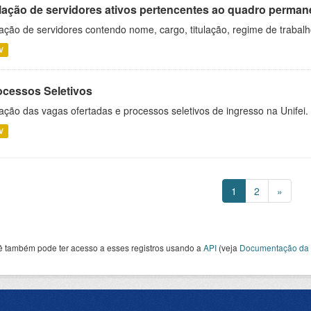
lação de servidores ativos pertencentes ao quadro permane
ação de servidores contendo nome, cargo, titulação, regime de trabal
V
ocessos Seletivos
ação das vagas ofertadas e processos seletivos de ingresso na Unifei.
V
1
2
»
ê também pode ter acesso a esses registros usando a
API
(veja
Documentação da 