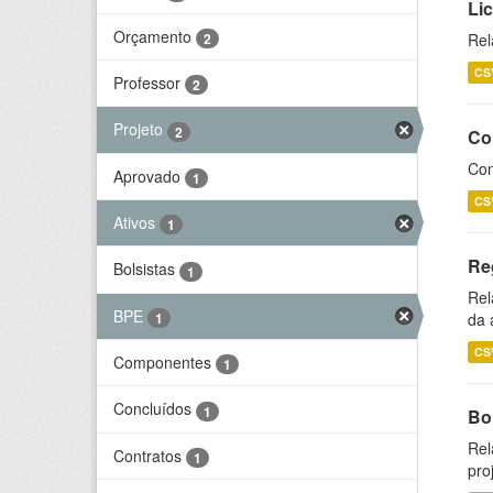
Li
Orçamento
2
Rel
CS
Professor
2
Projeto
2
Co
Con
Aprovado
1
CS
Ativos
1
Re
Bolsistas
1
Rel
BPE
1
da 
CS
Componentes
1
Concluídos
1
Bol
Rel
Contratos
1
pro