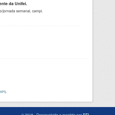
nte da Unifei.
ho/jornada semanal, campi.
API
).
© 2018 - Desenvolvido e mantido por
DTI