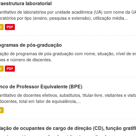
raestrutura laboratorial
ntitativo de laboratórios por unidade acadêmica (UA) com nome da U
oratórios por tipo (ensino, pesquisa e extensão), utilização média...
V
PDF
ogramas de pós-graduação
ação de programas de pós-graduação com nome, situação, nível de ens
es e número de discentes.
V
PDF
nco de Professor Equivalente (BPE)
ntitativo de docentes efetivos, substitutos, titular-livre, visitantes e vi
docentes, total em fator de equivalência,...
V
ação de ocupantes de cargo de direção (CD), função gratifi