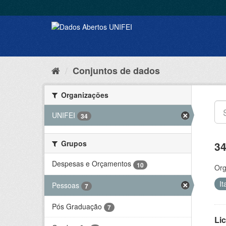
Conjuntos de dados
Organizações
UNIFEI
34
Grupos
34
Despesas e Orçamentos
10
Org
It
Pessoas
7
Pós Graduação
7
Lic