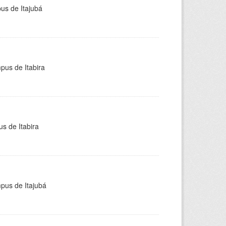
pus de Itajubá
pus de Itabira
s de Itabira
mpus de Itajubá