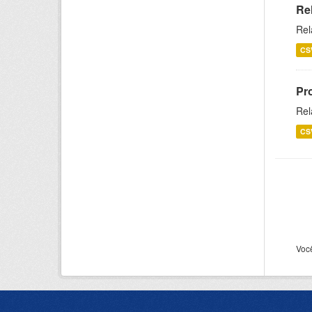
Re
Rel
CS
Pr
Rel
CS
Voc