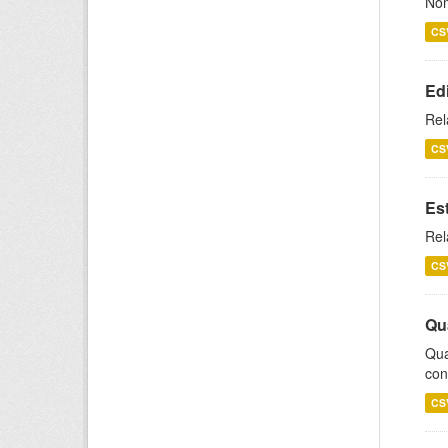
Nom
CS
Ed
Rel
CS
Es
Rel
CS
Qu
Qua
con
CS