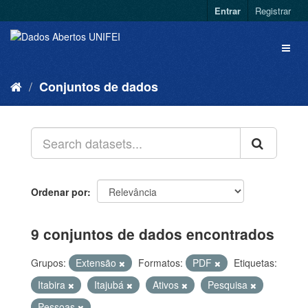
Entrar
Registrar
Conjuntos de dados
Ordenar por
9 conjuntos de dados encontrados
Grupos:
Extensão
Formatos:
PDF
Etiquetas:
Itabira
Itajubá
Ativos
Pesquisa
Pessoas