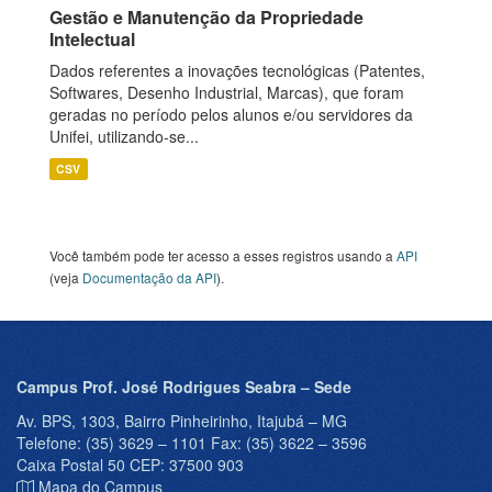
Gestão e Manutenção da Propriedade
Intelectual
Dados referentes a inovações tecnológicas (Patentes,
Softwares, Desenho Industrial, Marcas), que foram
geradas no período pelos alunos e/ou servidores da
Unifei, utilizando-se...
CSV
Você também pode ter acesso a esses registros usando a
API
(veja
Documentação da API
).
Campus Prof. José Rodrigues Seabra – Sede
Av. BPS, 1303, Bairro Pinheirinho, Itajubá – MG
Telefone: (35) 3629 – 1101 Fax: (35) 3622 – 3596
Caixa Postal 50 CEP: 37500 903
Mapa do Campus