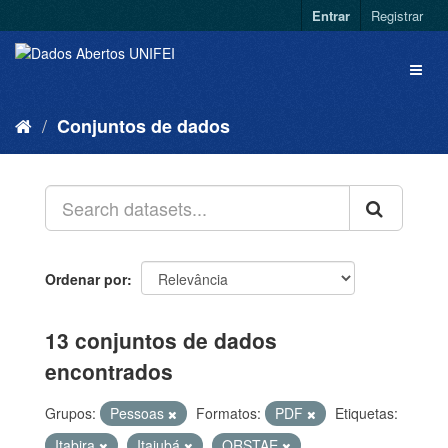
Entrar
Registrar
Conjuntos de dados
Ordenar por
13 conjuntos de dados
encontrados
Grupos:
Pessoas
Formatos:
PDF
Etiquetas:
Itabira
Itajubá
QRSTAE