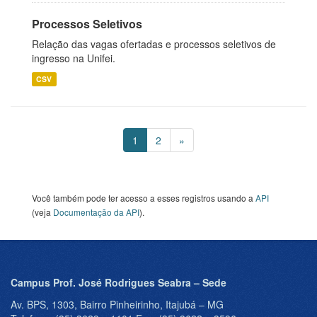
Processos Seletivos
Relação das vagas ofertadas e processos seletivos de
ingresso na Unifei.
CSV
1
2
»
Você também pode ter acesso a esses registros usando a
API
(veja
Documentação da API
).
Campus Prof. José Rodrigues Seabra – Sede
Av. BPS, 1303, Bairro Pinheirinho, Itajubá – MG