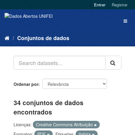
Entrar
Registrar
Conjuntos de dados
Ordenar por
34 conjuntos de dados
encontrados
Licenças:
Creative Commons Atribuição
Formatos:
PDF
Etiquetas:
Itabira