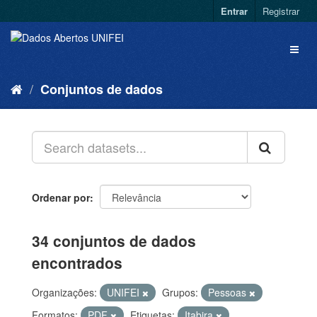
Entrar
Registrar
Conjuntos de dados
Ordenar por
34 conjuntos de dados
encontrados
Organizações:
UNIFEI
Grupos:
Pessoas
Formatos:
PDF
Etiquetas:
Itabira