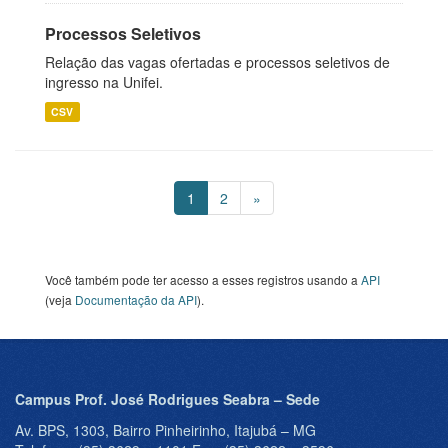
Processos Seletivos
Relação das vagas ofertadas e processos seletivos de
ingresso na Unifei.
CSV
1
2
»
Você também pode ter acesso a esses registros usando a
API
(veja
Documentação da API
).
Campus Prof. José Rodrigues Seabra – Sede
Av. BPS, 1303, Bairro Pinheirinho, Itajubá – MG