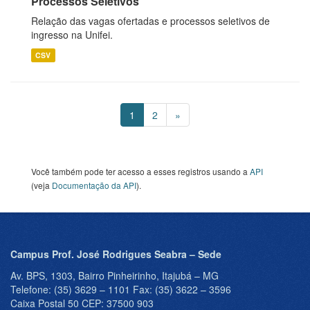
Processos Seletivos
Relação das vagas ofertadas e processos seletivos de
ingresso na Unifei.
CSV
1
2
»
Você também pode ter acesso a esses registros usando a
API
(veja
Documentação da API
).
Campus Prof. José Rodrigues Seabra – Sede
Av. BPS, 1303, Bairro Pinheirinho, Itajubá – MG
Telefone: (35) 3629 – 1101 Fax: (35) 3622 – 3596
Caixa Postal 50 CEP: 37500 903