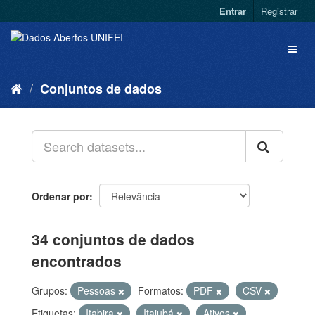
Entrar
Registrar
Conjuntos de dados
Ordenar por
34 conjuntos de dados
encontrados
Grupos:
Pessoas
Formatos:
PDF
CSV
Etiquetas:
Itabira
Itajubá
Ativos