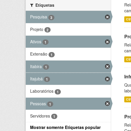
Rel
Etiquetas
cam
Pesquisa
3
CS
Projeto
2
Pr
Ativos
1
Rel
cam
Extensão
1
CS
Itabira
1
Inf
Itajubá
1
Qua
lab
Laboratórios
1
CS
Pessoas
1
Servidores
Pr
1
Rel
Mostrar somente Etiquetas popular
Cap