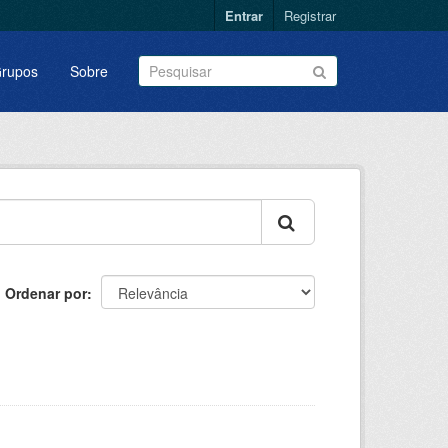
Entrar
Registrar
rupos
Sobre
Ordenar por