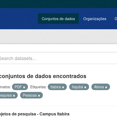
Conjuntos de dados
Organizações
G
conjuntos de dados encontrados
matos:
PDF
Etiquetas:
Itabira
Itajubá
Ativos
esquisa
Pessoas
ojetos de pesquisa - Campus Itabira