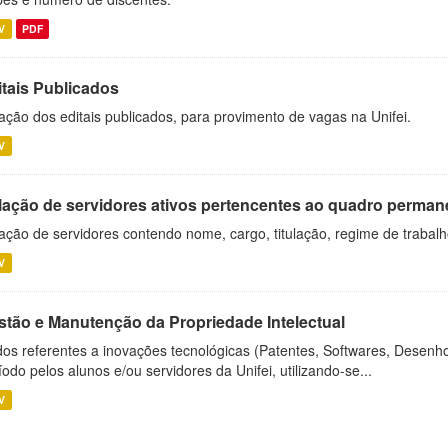
V
PDF
itais Publicados
ação dos editais publicados, para provimento de vagas na Unifei.
V
lação de servidores ativos pertencentes ao quadro permane
ação de servidores contendo nome, cargo, titulação, regime de trabal
V
stão e Manutenção da Propriedade Intelectual
os referentes a inovações tecnológicas (Patentes, Softwares, Desenho
íodo pelos alunos e/ou servidores da Unifei, utilizando-se...
V