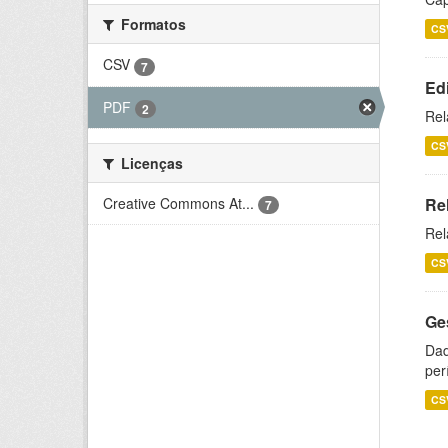
Formatos
CS
CSV
7
Ed
PDF
2
Rel
CS
Licenças
Creative Commons At...
Re
7
Rel
CS
Ge
Dad
per
CS