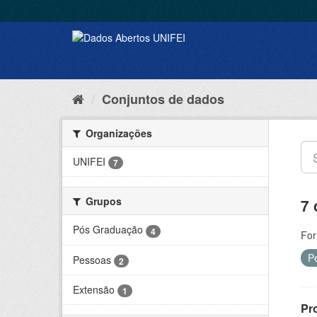
Conjuntos de dados
Organizações
UNIFEI
7
Grupos
7 
Pós Graduação
4
For
P
Pessoas
2
Extensão
1
Pr