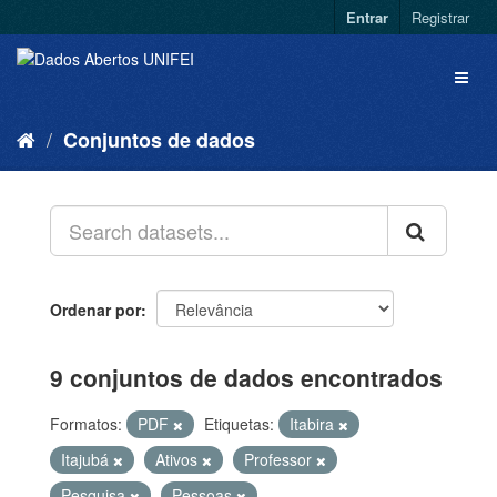
Entrar
Registrar
Conjuntos de dados
Ordenar por
9 conjuntos de dados encontrados
Formatos:
PDF
Etiquetas:
Itabira
Itajubá
Ativos
Professor
Pesquisa
Pessoas