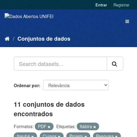
Entrar
Registrar
Conjuntos de dados
Ordenar por
11 conjuntos de dados
encontrados
Formatos:
PDF
Etiquetas:
Itabira
Itajubá
Cursos
Projeto
Pesquisa