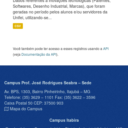
Dados referentes a inovações tecnológicas (Patentes,
Softwares, Desenho Industrial, Marcas), que foram
geradas no período pelos alunos e/ou servidores da
Unifei, utilizando-se...
CSV
Você também pode ter acesso a esses registros usando a
API
(veja
Documentação da API
).
Campus Prof. José Rodrigues Seabra – Sede
Av. BPS, 1303, Bairro Pinheirinho, Itajubá – MG
Telefone: (35) 3629 – 1101 Fax: (35) 3622 – 3596
Caixa Postal 50 CEP: 37500 903
Mapa do Campus
Campus Itabira