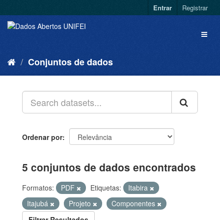
Entrar
Registrar
Conjuntos de dados
Ordenar por
5 conjuntos de dados encontrados
Formatos:
PDF
Etiquetas:
Itabira
Itajubá
Projeto
Componentes
Filtrar Resultados