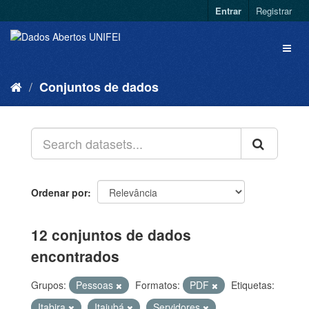
Entrar
Registrar
Conjuntos de dados
Ordenar por
12 conjuntos de dados
encontrados
Grupos:
Pessoas
Formatos:
PDF
Etiquetas:
Itabira
Itajubá
Servidores