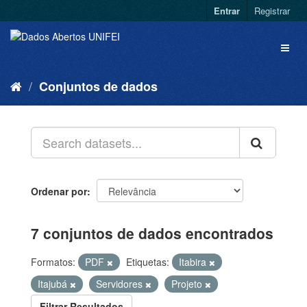
Entrar
Registrar
Conjuntos de dados
Ordenar por
7 conjuntos de dados encontrados
Formatos:
PDF
Etiquetas:
Itabira
Itajubá
Servidores
Projeto
Filtrar Resultados