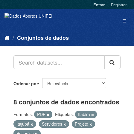
Entrar
Registrar
Conjuntos de dados
Ordenar por
8 conjuntos de dados encontrados
Formatos:
PDF
Etiquetas:
Itabira
Itajubá
Servidores
Projeto
Pesquisa