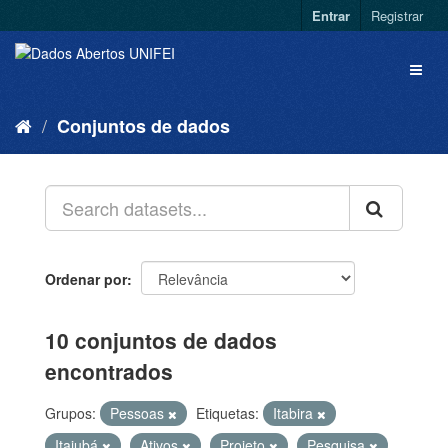
Entrar
Registrar
Conjuntos de dados
Ordenar por
10 conjuntos de dados
encontrados
Grupos:
Pessoas
Etiquetas:
Itabira
Itajubá
Ativos
Projeto
Pesquisa