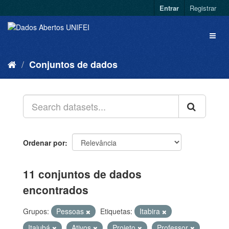
Entrar
Registrar
Conjuntos de dados
Ordenar por
11 conjuntos de dados
encontrados
Grupos:
Pessoas
Etiquetas:
Itabira
Itajubá
Ativos
Projeto
Professor